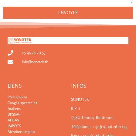
ENVOYER
05 46 26 20 55
info@sonotek.fr
LIENS
INFOS
Pôle emploi
SONOTEK
Congés spectacles
B.P. 1
Audiens
URSSAF
17380 Tonnay-Boutonne
AFDAS
IMPÔTS
Téléphone :
+33 (0)5 46 26 20 55
Mentions légales
Fax : +33 (0)5 46 26 31 19