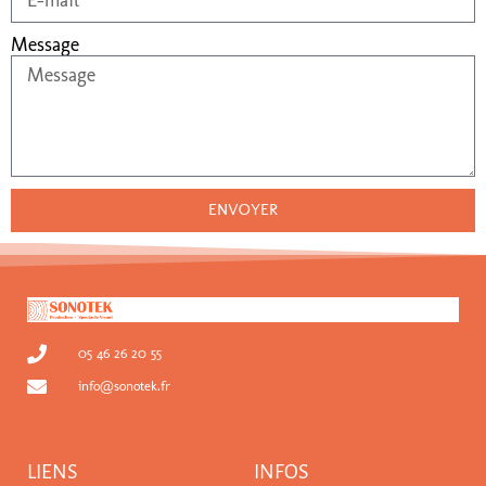
Message
ENVOYER
05 46 26 20 55
info@sonotek.fr
LIENS
INFOS