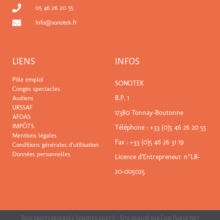
05 46 26 20 55
info@sonotek.fr
LIENS
INFOS
Pôle emploi
SONOTEK
Congés spectacles
B.P. 1
Audiens
URSSAF
17380 Tonnay-Boutonne
AFDAS
IMPÔTS
Téléphone :
+33 (0)5 46 26 20 55
Mentions légales
Fax : +33 (0)5 46 26 31 19
Conditions générales d'utilisation
Données personnelles
Licence d’Entrepreneur n°LR-
20-005025
Tous droits réservés. Sonotek 2023 © - Site réalisé par
Com Par Le Net