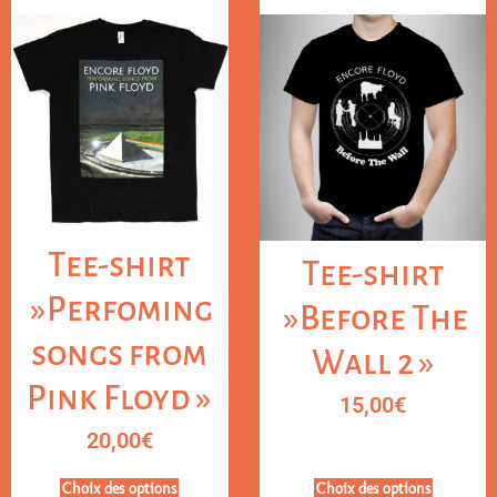
Tee-shirt
Tee-shirt
»Perfoming
»Before The
songs from
Wall 2 »
Pink Floyd »
15,00
€
20,00
€
Choix des options
Choix des options