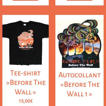
Tee-shirt
Autocollant
»Before The
»Before The
Wall »
Wall 1 »
15,00
€
Note
2.00
sur 5