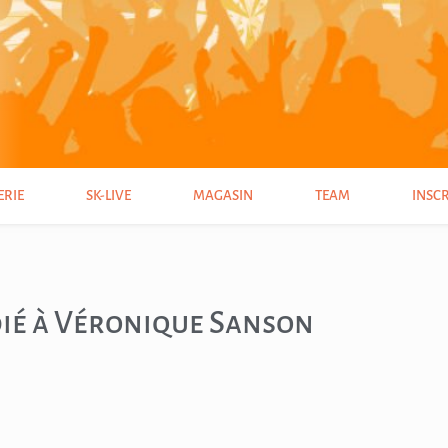
ERIE
SK-LIVE
MAGASIN
TEAM
INSC
dié à Véronique Sanson