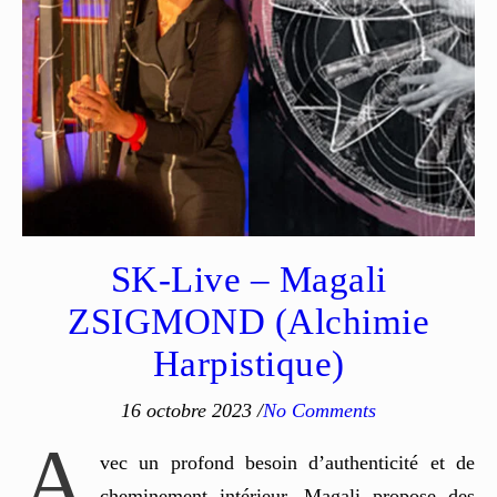
SK-Live – Magali
ZSIGMOND (Alchimie
Harpistique)
16 octobre 2023
/
No Comments
A
vec un profond besoin d’authenticité et de
cheminement intérieur, Magali propose des