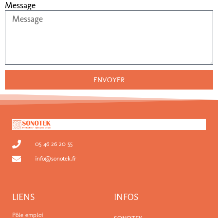
Message
ENVOYER
05 46 26 20 55
info@sonotek.fr
LIENS
INFOS
Pôle emploi