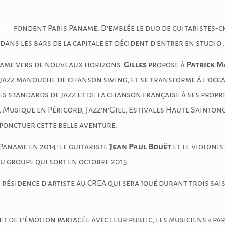
tac
fondent Paris Paname. D’emblée le duo de guitaristes-ch
dans les bars de la capitale et décident d’entrer en studio :
name vers de nouveaux horizons.
Gilles
propose à
Patrick M
n jazz manouche de chanson swing, et se transforme à l’occ
les standards de jazz et de la chanson française à ses propre
é, Musique en Périgord, Jazz’n’Giel, Estivales Haute Sainton
 ponctuer cette belle aventure.
Paname en 2014: le guitariste
Jean Paul Bouët
et le violoni
du groupe qui sort en octobre 2015.
 résidence d’artiste au CREA qui sera joué durant trois sai
 et de l’émotion partagée avec leur public, les musiciens « 