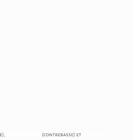
e),
Patrick Manet
(contrebasse) et
Kim Le Oc