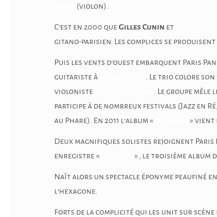
Mach
(violon).
C’est en 2000 que
Gilles Cunin
et
Raphaël Le
gitano-parisien. Les complices se produisent 
Puis les vents d’ouest embarquent Paris Pa
guitariste à
André Jorro
. Le trio colore so
violoniste
Mathias Guerry
. Le groupe mêle 
participe à de nombreux festivals (Jazz en R
au Phare). En 2011 l’album «
LR Swing
» vient
Deux magnifiques solistes rejoignent Paris 
enregistre «
La Valise
« , le troisième album 
Naît alors un spectacle éponyme peaufiné en
l’hexagone.
Forts de la complicité qui les unit sur scène