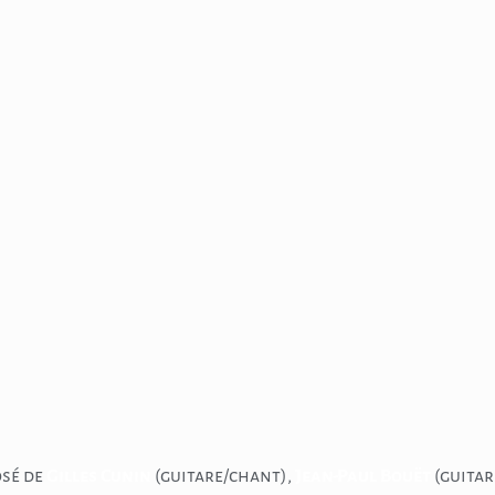
osé de
Gilles Cunin
(guitare/chant),
Jean-Paul Bouët
(guitar